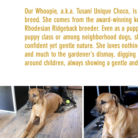
​Our Whoopie, a.k.a. Tusani Unique Choco, is
breed. She comes from the award-winning k
Rhodesian Ridgeback breeder. Even as a pupp
puppy class or among neighborhood dogs, sh
confident yet gentle nature. She loves noth
and much to the gardener’s dismay, digging i
around children, always showing a gentle and 